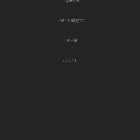
Topesel
Thermalright
TelPal
TECKNET