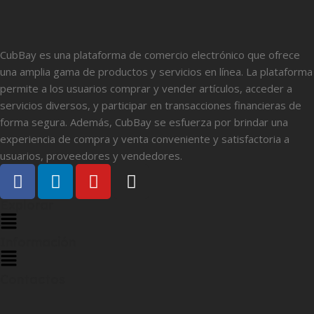
CubBay es una plataforma de comercio electrónico que ofrece
una amplia gama de productos y servicios en línea. La plataforma
permite a los usuarios comprar y vender artículos, acceder a
servicios diversos, y participar en transacciones financieras de
forma segura. Además, CubBay se esfuerza por brindar una
experiencia de compra y venta conveniente y satisfactoria a
usuarios, proveedores y vendedores.
Explorar
Información
Contactos