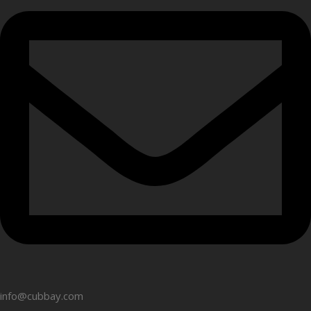
info@cubbay.com