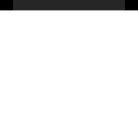
info@cubbay.com