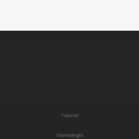
Topesel
Thermalright